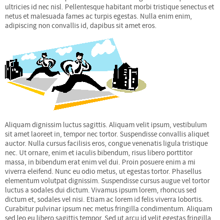
ultricies id nec nisl. Pellentesque habitant morbi tristique senectus et
netus et malesuada fames ac turpis egestas. Nulla enim enim,
adipiscing non convallis id, dapibus sit amet eros.
Aliquam dignissim luctus sagittis. Aliquam velit ipsum, vestibulum
sit amet laoreet in, tempor nec tortor. Suspendisse convallis aliquet
auctor. Nulla cursus facilisis eros, congue venenatis ligula tristique
nec. Ut ornare, enim et iaculis bibendum, risus libero porttitor
massa, in bibendum erat enim vel dui. Proin posuere enim a mi
viverra eleifend. Nunc eu odio metus, ut egestas tortor. Phasellus
elementum volutpat dignissim. Suspendisse cursus augue vel tortor
luctus a sodales dui dictum. Vivamus ipsum lorem, rhoncus sed
dictum et, sodales vel nisi. Etiam ac lorem id felis viverra lobortis.
Curabitur pulvinar ipsum nec metus fringilla condimentum. Aliquam
sed leo eu libero sagittis tempor. Sed ut arcu id velit egestas fringilla.