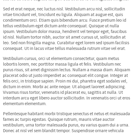
Sed et erat neque, nec luctus nisl. Vestibulum arcu nisl, sollicitudin
vitae tincidunt vel, tincidunt eu ligula. Aliquam at augue est, quis
condimentum orci. Etiam quis bibendum arcu. Fusce pretium leo id
tellus vestibulum eget dictum ante consequat. Quisque ut nulla
ipsum. Vestibulum dolor massa, hendrerit vel tempor eget, faucibus
id nisl. Nullam tortor nibh, auctor sit amet cursus ut, sollicitudin at
leo. Sed non fringilla magna. Curabitur eget lorem sed ipsum facilisis
consequat. Ut in lacus vitae tellus malesuada rutrum vitae vel erat.
Vestibulum cursus, orci ut elementum consectetur, quam metus
lobortis lorem, nec porttitor massa ligula et felis. Vestibulum nec
purus risus, sit amet dignissim lectus. Nullam a massa diam. Aliquam
placerat odio ut justo imperdiet ac consequat elit congue. Integer at
felis orci, in tristique sapien. Proin mi dui, pharetra eget sodales vel,
dictum in enim. Morbi ac ante neque. Ut aliquet laoreet adipiscing.
Vivamus risus tortor, venenatis id placerat eu, sagittis at nulla. Ut
interdum arcu eget libero auctor sollicitudin. In venenatis orci ut eros
elementum elementum.
Pellentesque habitant morbi tristique senectus et netus et malesuada
fames ac turpis egestas. Quisque rutrum, mauris vitae auctor
vestibulum, urna tortor malesuada purus, eu varius quam dui a urna.
Donec at nisl vel sem blandit tempor. Suspendisse ornare vehicula