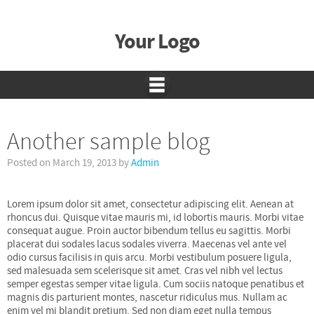
Your Logo
Another sample blog
Posted on
March 19, 2013
by
Admin
Lorem ipsum dolor sit amet, consectetur adipiscing elit. Aenean at
rhoncus dui. Quisque vitae mauris mi, id lobortis mauris. Morbi vitae
consequat augue. Proin auctor bibendum tellus eu sagittis. Morbi
placerat dui sodales lacus sodales viverra. Maecenas vel ante vel
odio cursus facilisis in quis arcu. Morbi vestibulum posuere ligula,
sed malesuada sem scelerisque sit amet. Cras vel nibh vel lectus
semper egestas semper vitae ligula. Cum sociis natoque penatibus et
magnis dis parturient montes, nascetur ridiculus mus. Nullam ac
enim vel mi blandit pretium. Sed non diam eget nulla tempus